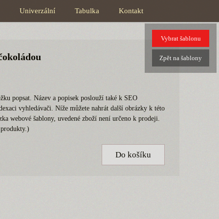
Univerzální
Tabulka
Kontakt
Vybrat
šablonu
s čokoládou
Zpět
na šablony
oložku popsat. Název a popisek poslouží také k SEO
í indexaci vyhledávači. Níže můžete nahrát další obrázky k
ouze ukázka webové šablony, uvedené zboží není určeno k
e vlastními produkty.)
Do košíku