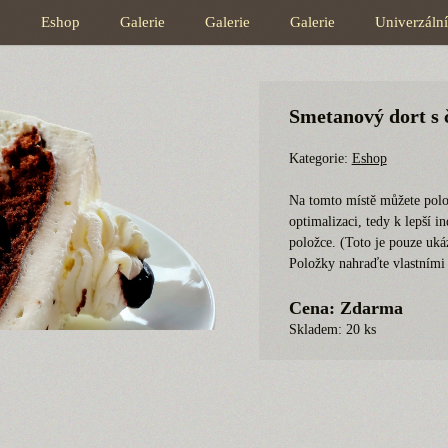
p
Eshop
Galerie
Galerie
Galerie
Univerzální
Smetanový dort 
Kategorie:
Eshop
Na tomto místě můžete p
optimalizaci, tedy k lepš
této položce. (Toto je p
prodeji. Položky nahraďt
Cena: Zdarma
Skladem: 20 ks