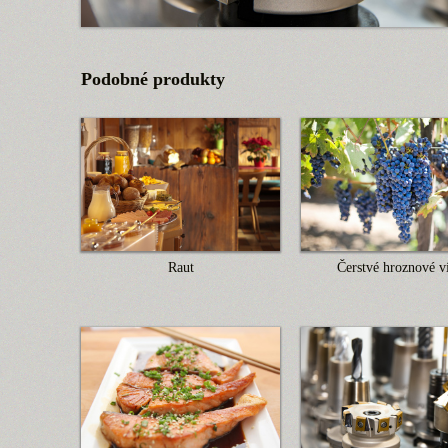
Podobné produkty
Raut
Čerstvé hroznové v