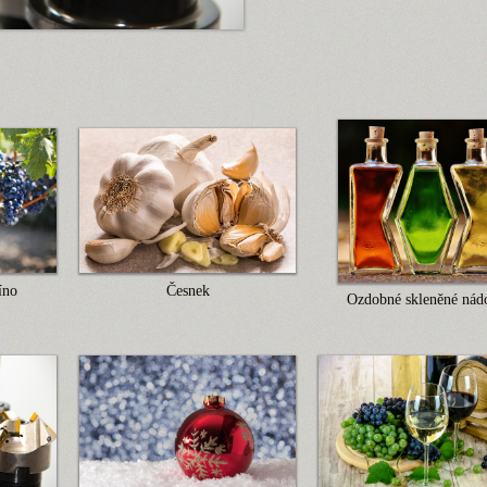
íno
Česnek
Ozdobné skleněné nád