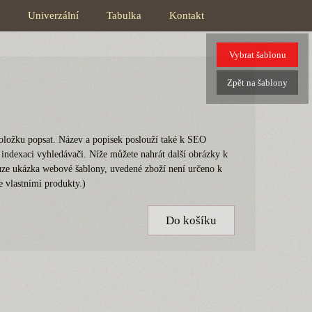
Univerzální
Tabulka
Kontakt
Vybrat
šablonu
Zpět
na šablony
oložku popsat. Název a popisek poslouží také k SEO
í indexaci vyhledávači. Níže můžete nahrát další obrázky k
ouze ukázka webové šablony, uvedené zboží není určeno k
e vlastními produkty.)
Do košíku