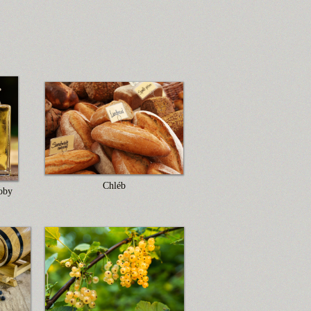
Chléb
oby