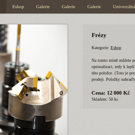
p
Eshop
Galerie
Galerie
Galerie
Univerzální
Frézy
Kategorie:
Eshop
Na tomto místě můžete p
optimalizaci, tedy k lepš
této položce. (Toto je p
prodeji. Položky nahraďt
Cena: 12 000 Kč
Skladem: 50 ks