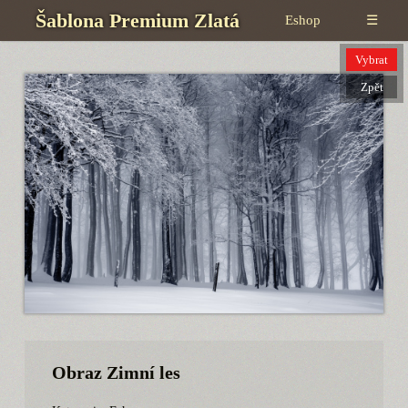
Šablona Premium Zlatá
Eshop
☰
Vybrat
Zpět
Obraz Zimní les