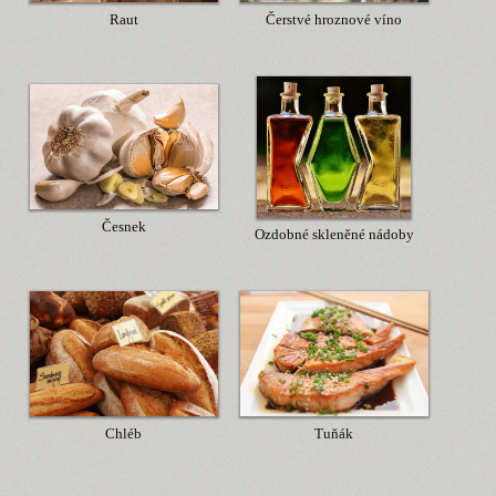
Raut
Čerstvé hroznové víno
Česnek
Ozdobné skleněné nádoby
Chléb
Tuňák