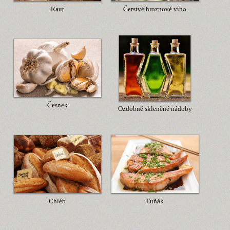
Raut
Čerstvé hroznové víno
Česnek
Ozdobné skleněné nádoby
Chléb
Tuňák