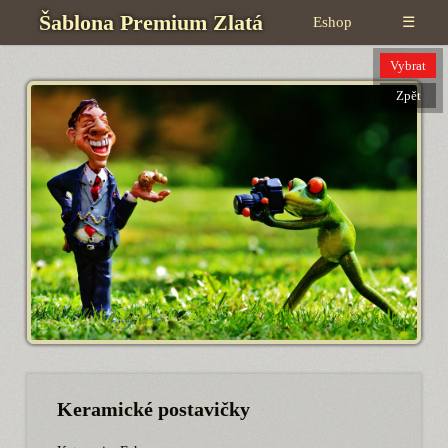
Šablona Premium Zlatá
Eshop
☰
Vybrat
Zpět
Keramické postavičky