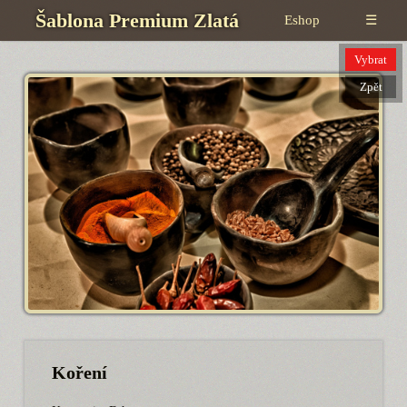
Šablona Premium Zlatá
Eshop
☰
Vybrat
Zpět
Koření