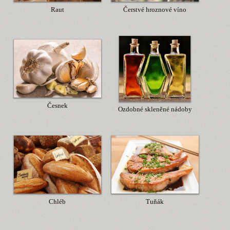
Raut
Čerstvé hroznové víno
Česnek
Ozdobné skleněné nádoby
Chléb
Tuňák